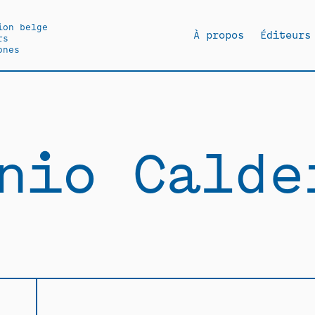
ion belge
À propos
Éditeurs
rs
ones
nio Calde