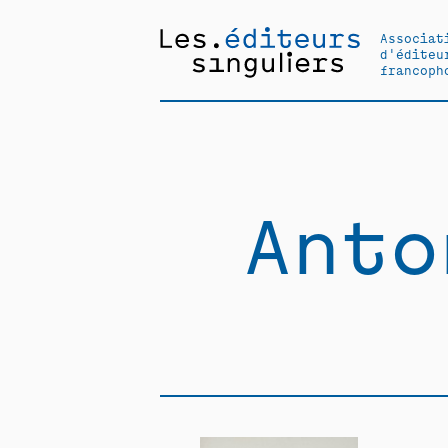
Associat
d'éditeu
francoph
Anto