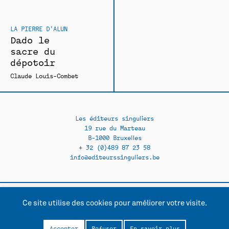
LA PIERRE D'ALUN
Dado le
sacre du
dépotoir
Claude Louis-Combet
Les éditeurs singuliers
19 rue du Marteau
B-1000 Bruxelles
+ 32 (0)489 87 23 58
info@editeurssinguliers.be
Ce site utilise des cookies pour améliorer votre visite.
Facebook →
Instagram →
Contact
Politique de confidentialité
Accepter
Refuser
En savoir plus