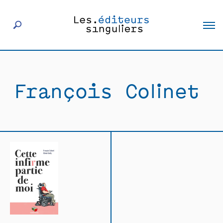
À propos
François Colinet
Éditeurs
Livres
Actualités
Rencontres