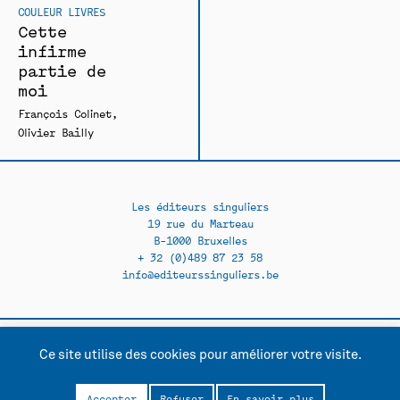
COULEUR LIVRES
Cette
infirme
partie de
moi
François Colinet
Olivier Bailly
Les éditeurs singuliers
19 rue du Marteau
B-1000 Bruxelles
+ 32 (0)489 87 23 58
info@editeurssinguliers.be
Ce site utilise des cookies pour améliorer votre visite.
Facebook →
Instagram →
Contact
Politique de confidentialité
Accepter
Refuser
En savoir plus