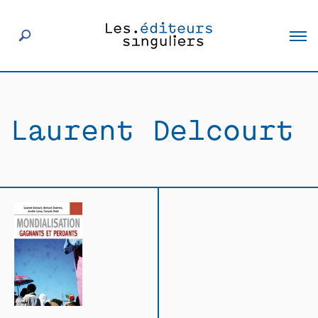
À propos
Laurent Delcourt
Éditeurs
Livres
Actualités
Rencontres