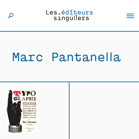
À propos
Marc Pantanella
Éditeurs
Livres
Actualités
Rencontres