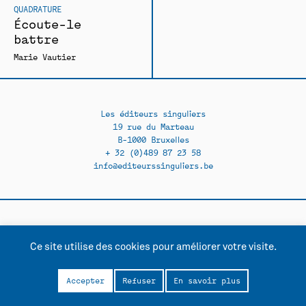
QUADRATURE
Écoute-le
battre
Marie Vautier
Les éditeurs singuliers
19 rue du Marteau
B-1000 Bruxelles
+ 32 (0)489 87 23 58
info@editeurssinguliers.be
Facebook →
Instagram →
Ce site utilise des cookies pour améliorer votre visite.
Contact
Politique de confidentialité
Accepter
Refuser
En savoir plus