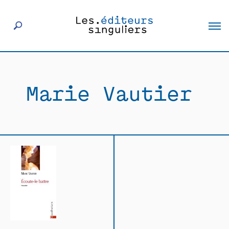
À propos
Marie Vautier
Éditeurs
Livres
Actualités
Rencontres