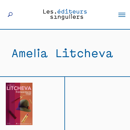
À propos
Amelia Litcheva
Éditeurs
Livres
Actualités
Rencontres