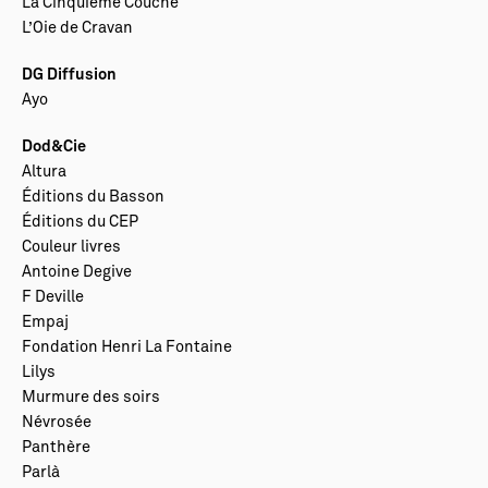
La Cinquième Couche
L’Oie de Cravan
DG Diffusion
Ayo
Dod&Cie
Altura
Éditions du Basson
Éditions du CEP
Couleur livres
Antoine Degive
F Deville
Empaj
Fondation Henri La Fontaine
Lilys
Murmure des soirs
Névrosée
Panthère
Parlà