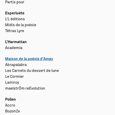
Partis pour
Esperluète
L’L éditions
Midis de la poésie
Tétras Lyre
L’Harmattan
Academia
Maison de la poésie d’Amay
Abrapalabra
Les Carnets du dessert de lune
Le Cormier
Lamiroy
maelstrÖm reEvolution
Pollen
Accro
Bozon2x