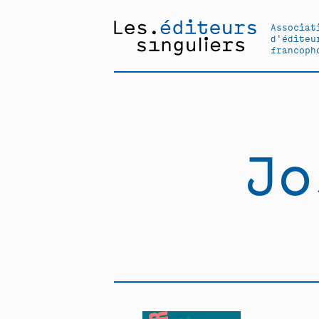
Associat
d'éditeu
francoph
Jo