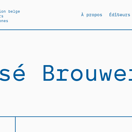
ion belge
À propos
Éditeurs
rs
ones
sé Brouwe