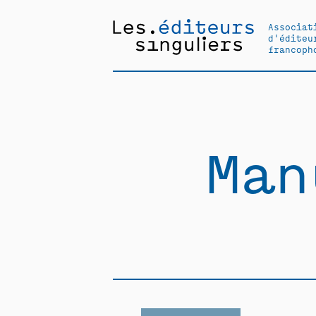
Associat
d'éditeu
francoph
Man