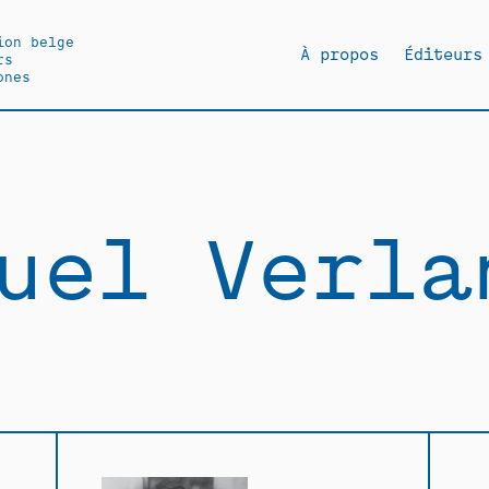
ion belge
À propos
Éditeurs
rs
ones
uel Verla