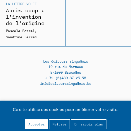
LA LETTRE VOLÉE
Après coup :
l’invention
de l’origine
Pascale Borrel
Sandrine Ferret
Les éditeurs singuliers
19 rue du Marteau
B-1000 Bruxelles
+ 32 (0)489 87 23 58
info@editeurssinguliers.be
Ce site utilise des cookies pour améliorer votre visite.
Facebook →
Instagram →
Contact
Politique de confidentialité
Accepter
Refuser
En savoir plus