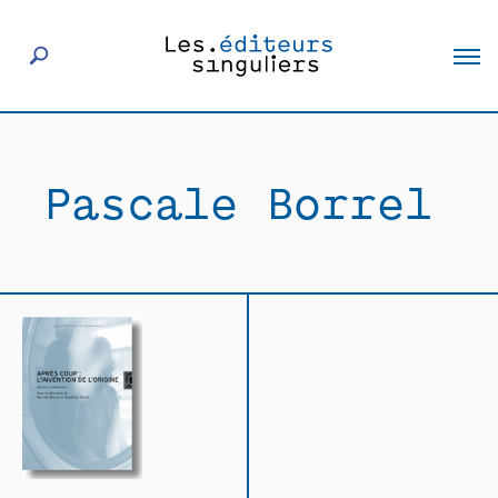
À propos
Pascale Borrel
Éditeurs
Livres
Actualités
Rencontres