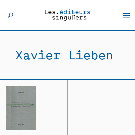
À propos
Xavier Lieben
Éditeurs
Livres
Actualités
Rencontres