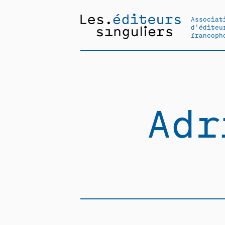
Associat
d'éditeu
francoph
Adr