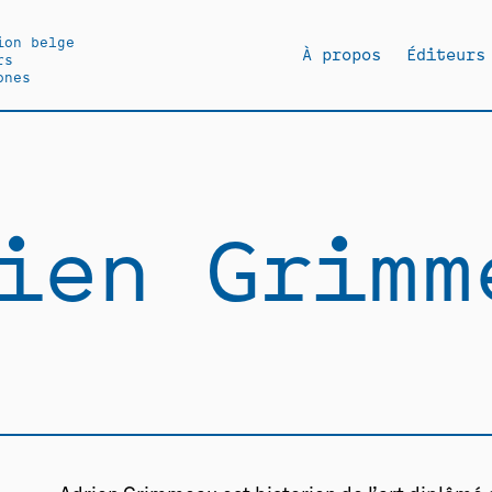
ion belge
À propos
Éditeurs
rs
ones
ien Grimm