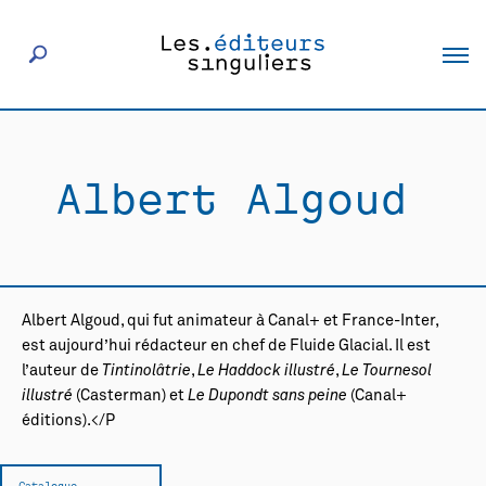
À propos
Albert Algoud
Éditeurs
Livres
Albert Algoud, qui fut animateur à Canal+ et France-Inter,
Actualités
est aujourd’hui rédacteur en chef de Fluide Glacial. Il est
l’auteur de
Tintinolâtrie
,
Le Haddock
illustré
,
Le Tournesol
illustré
(Casterman) et
Le Dupondt sans peine
(Canal+
Rencontres
éditions).</P
Catalogue