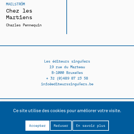
MAELSTRÖM
Chez les
Martiens
Charles Pennequin
Les éditeurs singuliers
19 rue du Marteau
B-1000 Bruxelles
+ 32 (0)489 87 23 58
info@editeurssinguliers.be
Ce site utilise des cookies pour améliorer votre visite.
Facebook →
Instagram →
Contact
Politique de confidentialité
Accepter
Refuser
En savoir plus