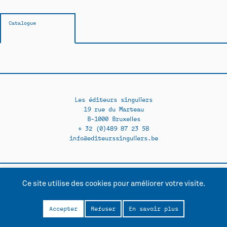
Catalogue
Les éditeurs singuliers
19 rue du Marteau
B-1000 Bruxelles
+ 32 (0)489 87 23 58
info@editeurssinguliers.be
Ce site utilise des cookies pour améliorer votre visite.
Facebook →
Instagram →
Contact
Politique de confidentialité
Accepter
Refuser
En savoir plus