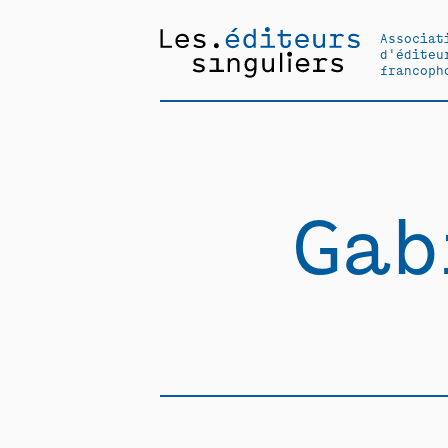
Associat
d'éditeu
francoph
Gab