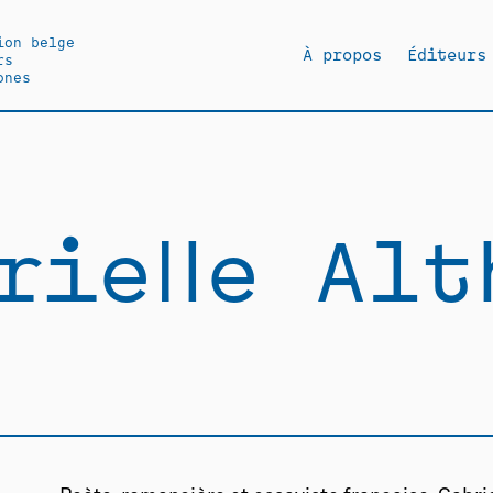
ion belge
À propos
Éditeurs
rs
ones
rielle Alt