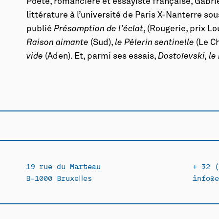
Poète, romancière et essayiste française, Gabri
littérature à l’université de Paris X-Nanterre sou
publié
Présomption de l’éclat
, (Rougerie, prix L
Raison aimante
(Sud),
le Pèlerin sentinelle
(Le C
vide
(Aden). Et, parmi ses essais,
Dostoïevski, le
19 rue du Marteau
+ 32 (
B-1000 Bruxelles
info@e