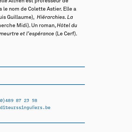
elle Althen est professeur de
s le nom de Colette Astier. Elle a
ouis Guillaume),
Hiérarchies. La
herche Midi). Un roman,
Hôtel du
 meurtre et l’espérance
(Le Cerf).
0)489 87 23 58
diteurssinguliers.be