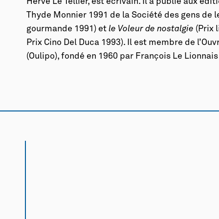
Hervé Le Tellier, est écrivain. Il a publié aux éd
Thyde Monnier 1991 de la Société des gens de let
gourmande 1991) et
le Voleur de nostalgie
(Prix 
Prix Cino Del Duca 1993). Il est membre de l’Ouvr
(Oulipo), fondé en 1960 par François Le Lionna