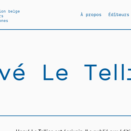
ion belge
À propos
Éditeurs
rs
ones
vé Le Tell