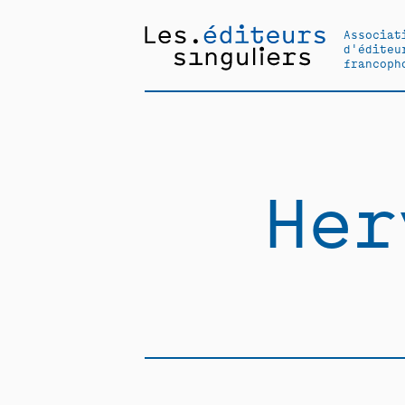
Associat
d'éditeu
francoph
Her