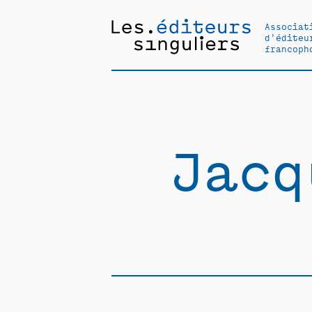
Associat
d'éditeu
francoph
Jacq