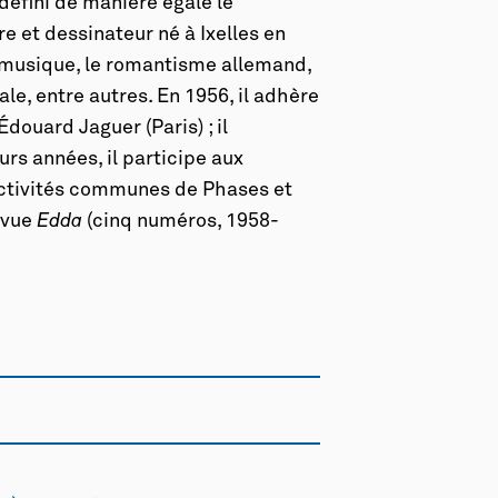
 défini de manière égale le
e et dessinateur né à Ixelles en
a musique, le romantisme allemand,
ale, entre autres. En 1956, il adhère
ouard Jaguer (Paris) ; il
rs années, il participe aux
activités communes de Phases et
evue
Edda
(cinq numéros, 1958-