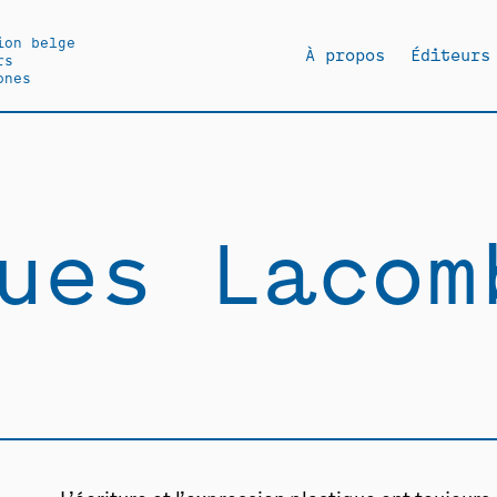
ion belge
À propos
Éditeurs
rs
ones
ues Lacom