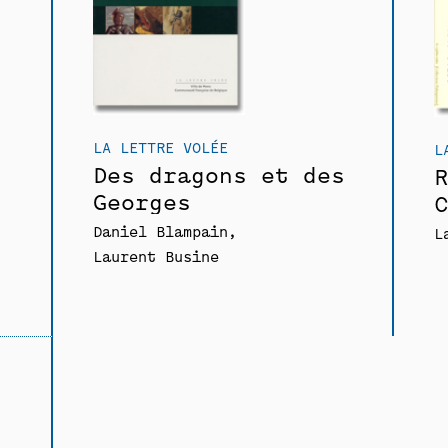
LA LETTRE VOLÉE
L
Des dragons et des
R
Georges
C
Daniel Blampain
L
Laurent Busine