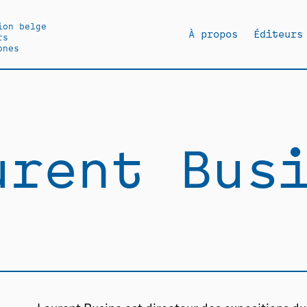
ion belge
À propos
Éditeurs
rs
ones
urent Bus