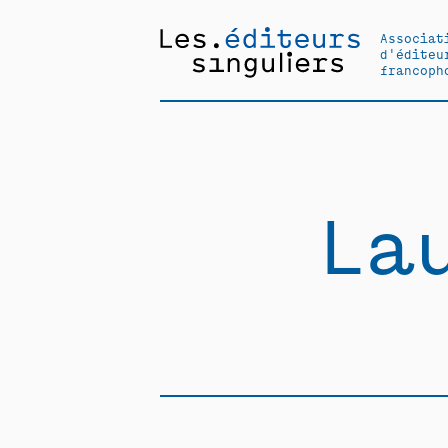
Associat
d'éditeu
francoph
La