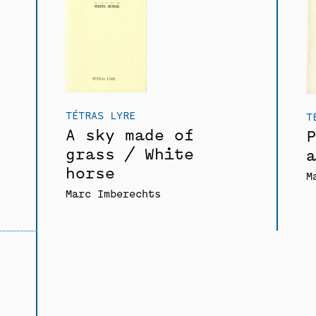
TÉTRAS LYRE
T
A sky made of
P
grass / White
a
horse
M
Marc Imberechts