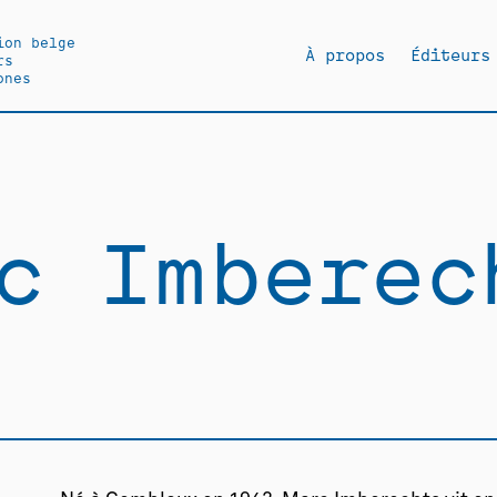
ion belge
À propos
Éditeurs
rs
ones
c Imberec