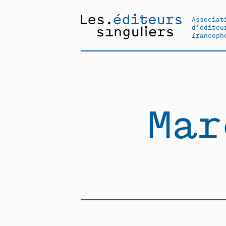
Associat
d'éditeu
francoph
Mar