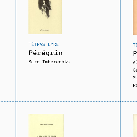
TÉTRAS LYRE
T
Pérégrin
P
Marc Imberechts
A
G
M
R