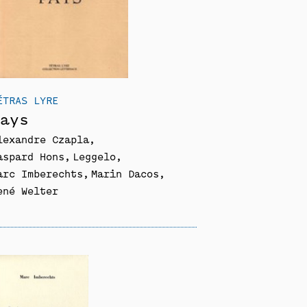
ÉTRAS LYRE
ays
lexandre Czapla
aspard Hons
Leggelo
arc Imberechts
Marin Dacos
ené Welter