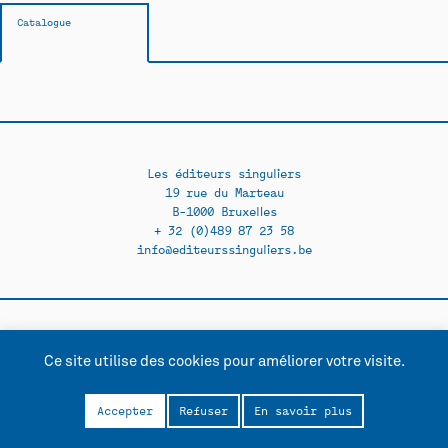
Catalogue
Les éditeurs singuliers
19 rue du Marteau
B-1000 Bruxelles
+ 32 (0)489 87 23 58
info@editeurssinguliers.be
Facebook →
Instagram →
Ce site utilise des cookies pour améliorer votre visite.
Contact
Politique de confidentialité
Accepter
Refuser
En savoir plus