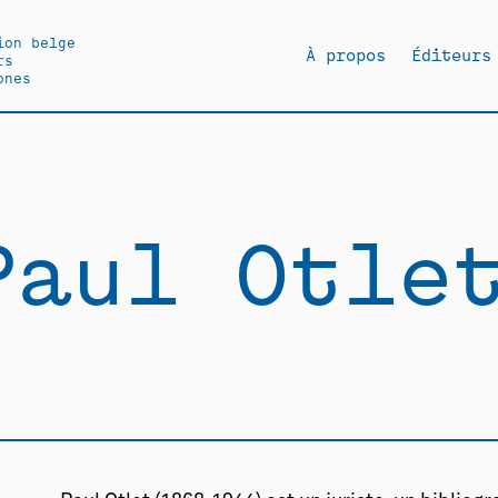
ion belge
À propos
Éditeurs
rs
ones
Paul Otle