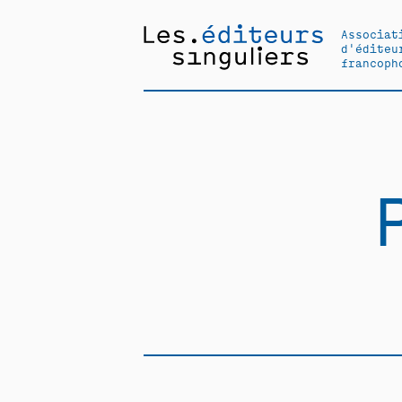
Associat
d'éditeu
francoph