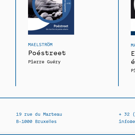
MAELSTRÖM
M
Poéstreet
E
é
Pierre Guéry
P
19 rue du Marteau
+ 32 (
B-1000 Bruxelles
info@e