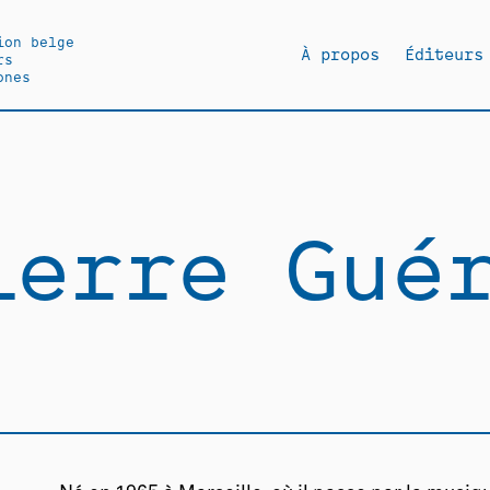
ion belge
À propos
Éditeurs
rs
ones
ierre Gué