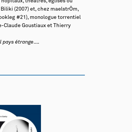
hôpitaux, théâtres, églises ou
Biliki (2007) et, chez maelstrÖm,
ookleg #21), monologue torrentiel
e-Claude Goustiaux et Thierry
l pays étrange
….