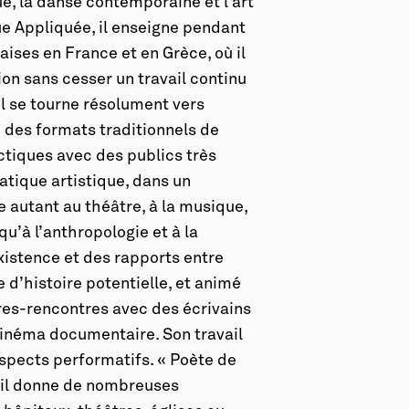
ue, la danse contemporaine et l’art
e Appliquée, il enseigne pendant
çaises en France et en Grèce, où il
ion sans cesser un travail continu
e il se tourne résolument vers
te des formats traditionnels de
ectiques avec des publics très
ratique artistique, dans un
autant au théâtre, à la musique,
 qu’à l’anthropologie et à la
xistence et des rapports entre
e d’histoire potentielle, et animé
ures-rencontres avec des écrivains
inéma documentaire. Son travail
 aspects performatifs. « Poète de
s il donne de nombreuses