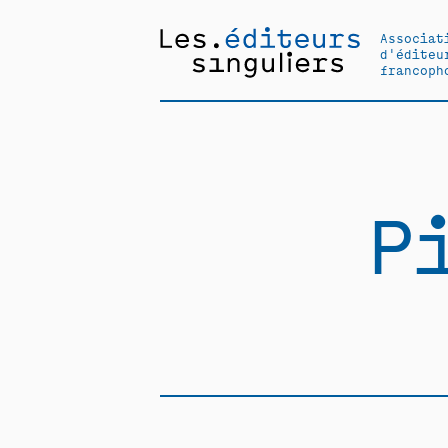
Associat
d'éditeu
francoph
P