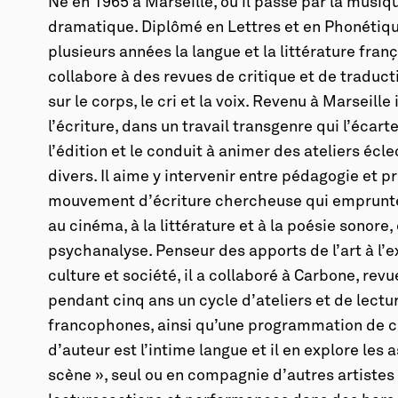
Né en 1965 à Marseille, où il passe par la musiq
dramatique. Diplômé en Lettres et en Phonétiqu
plusieurs années la langue et la littérature fran
collabore à des revues de critique et de traduct
sur le corps, le cri et la voix. Revenu à Marseill
l’écriture, dans un travail transgenre qui l’écar
l’édition et le conduit à animer des ateliers écl
divers. Il aime y intervenir entre pédagogie et p
mouvement d’écriture chercheuse qui emprunte 
au cinéma, à la littérature et à la poésie sonore,
psychanalyse. Penseur des apports de l’art à l’e
culture et société, il a collaboré à Carbone, revu
pendant cinq ans un cycle d’ateliers et de lect
francophones, ainsi qu’une programmation de c
d’auteur est l’intime langue et il en explore les
scène », seul ou en compagnie d’autres artiste