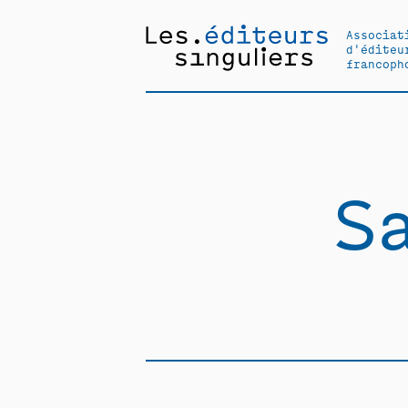
Associat
d'éditeu
francoph
S