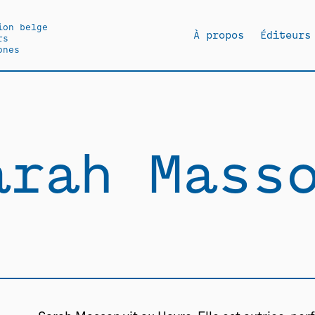
ion belge
À propos
Éditeurs
rs
ones
arah Mass