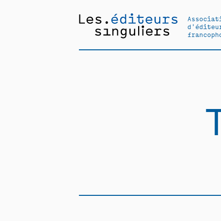
Associat
d'éditeu
francoph