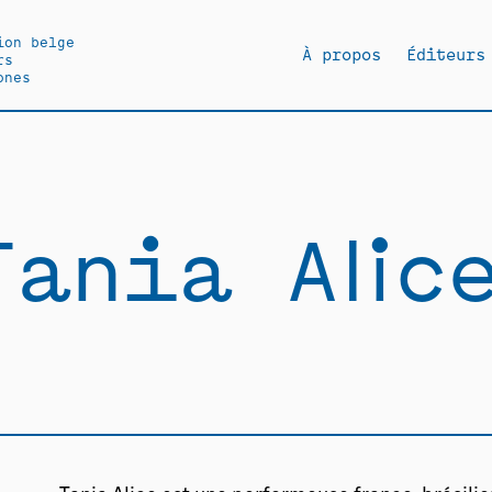
ion belge
À propos
Éditeurs
rs
ones
Tania Alic