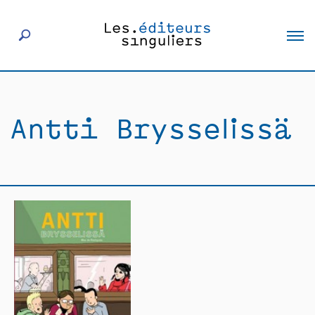
À propos
Antti Brysselissä
Éditeurs
Livres
Actualités
Rencontres