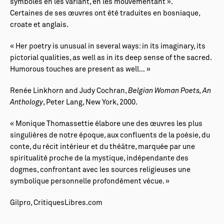
symboles en les variant, en les mouvementant ».
Certaines de ses œuvres ont été traduites en bosniaque,
croate et anglais.
« Her poetry is unusual in several ways: in its imaginary, its
pictorial qualities, as well as in its deep sense of the sacred.
Humorous touches are present as well… »
Renée Linkhorn and Judy Cochran,
Belgian Woman
Poe
ts, An
Anthology
, Peter Lang, New York, 2000.
« Monique Thomassettie élabore une des œuvres les plus
singulières de notre époque, aux confluents de la poésie, du
conte, du récit intérieur et du théâtre, marquée par une
spiritualité proche de la mystique, indépendante des
dogmes, confrontant avec les sources religieuses une
symbolique personnelle profondément vécue. »
Gilpro, CritiquesLibres.com