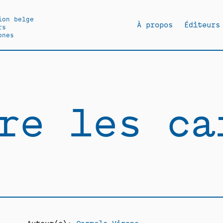
ion belge
À propos
Éditeurs
rs
ones
re les ca
Auteur(s):
Carmelo Virone