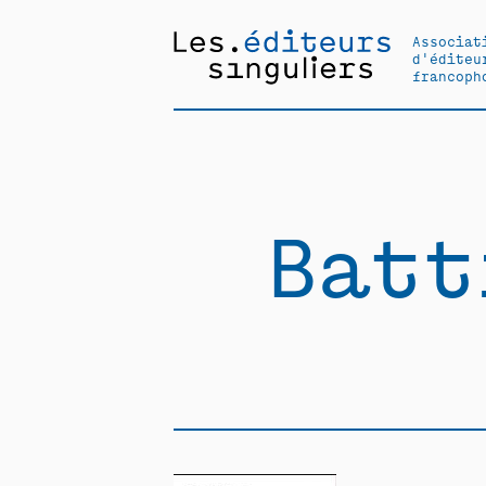
Associat
d'éditeu
francoph
Batt