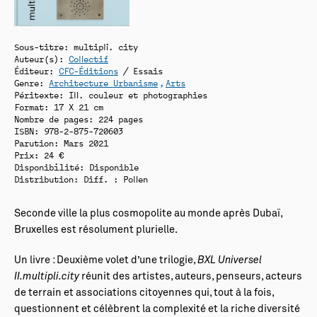
Sous-titre: multipli. city
Auteur(s):
Collectif
Éditeur:
CFC-Éditions
/ Essais
Genre:
Architecture Urbanisme
Arts
Péritexte: Ill. couleur et photographies
Format: 17 X 21 cm
Nombre de pages: 224 pages
ISBN: 978-2-875-720603
Parution: Mars 2021
Prix: 24 €
Disponibilité:
Disponible
Distribution: Diff. : Pollen
Seconde ville la plus cosmopolite au monde après Dubaï,
Bruxelles est résolument plurielle.
Un livre : Deuxième volet d’une trilogie,
BXL Universel
II.multipli.city
réunit des artistes, auteurs, penseurs, acteurs
de terrain et associations citoyennes qui, tout à la fois,
questionnent et célèbrent la complexité et la riche diversité