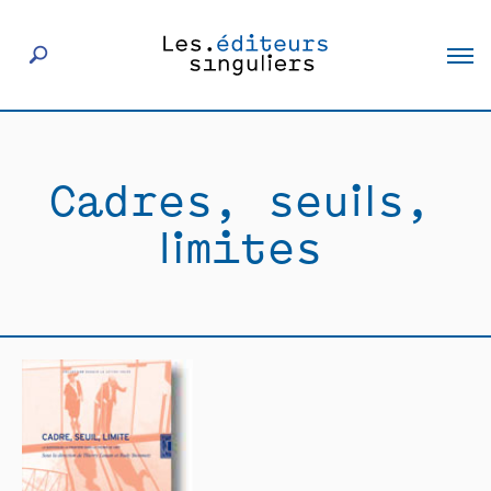
À propos
Cadres, seuils,
Éditeurs
limites
Livres
Actualités
Rencontres