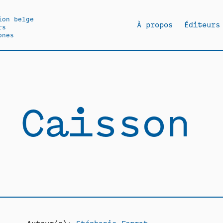
ion belge
À propos
Éditeurs
rs
ones
Caisson
Auteur(s):
Stéphanie Ferrat