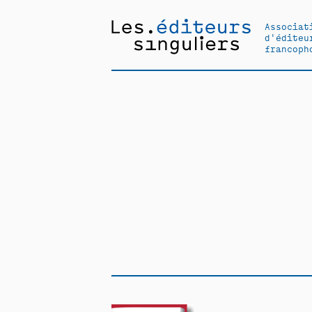
Associat
d'éditeu
francoph