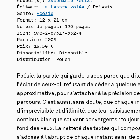
Éditeur:
La Lettre volée
/ Poiesis
Genre:
Poésie
Format: 12 x 21 cm
Nombre de pages: 120 pages
ISBN: 978-2-87317-352-4
Parution: 2009
Prix: 16.50 €
Disponibilité:
Disponible
Distribution: Pollen
Poésie, la parole qui garde traces parce que dit
l’éclat de ceux-ci, refusant de céder à quelque 
approximative, pour s’attacher à la précision de 
parcours. C’est aussi, sans doute, que chaque in
d’imprévisible et d’illimité, que leur saisisse
continus bien que souvent convergents : toujours 
fond des yeux. La netteté des textes qui compo
s’adosse à l’abrupt de chaque instant saisi, de