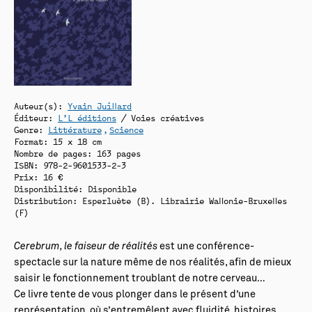
Auteur(s):
Yvain Juillard
Éditeur:
L’L éditions
/ Voies créatives
Genre:
Littérature
Science
Format: 15 x 18 cm
Nombre de pages: 163 pages
ISBN: 978-2-9601533-2-3
Prix: 16 €
Disponibilité:
Disponible
Distribution: Esperluète (B). Librairie Wallonie-Bruxelles
(F)
Cerebrum, le faiseur de réalités
est une conférence-
spectacle sur la nature même de nos réalités, afin de mieux
saisir le fonctionnement troublant de notre cerveau…
Ce livre tente de vous plonger dans le présent d’une
représentation, où s’entremêlent avec fluidité, histoires,