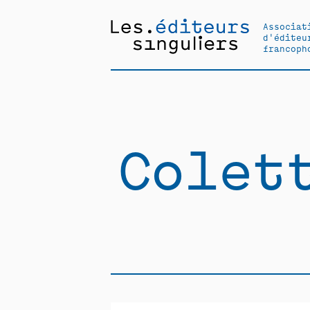
Associat
d'éditeu
francoph
Colet