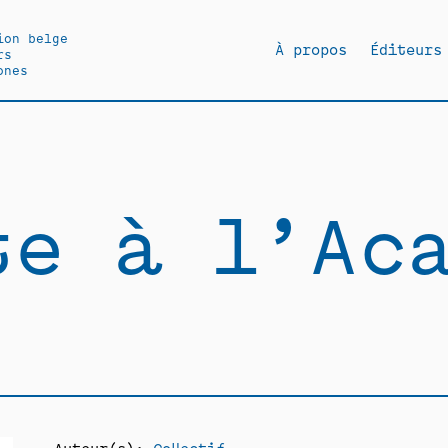
ion belge
À propos
Éditeurs
rs
ones
te à l’Ac
Auteur(s):
Collectif