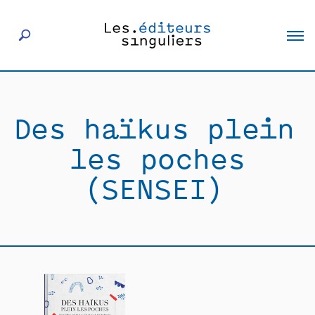
À propos
Des haïkus plein
Éditeurs
les poches
Livres
(SENSEI)
Actualités
Rencontres