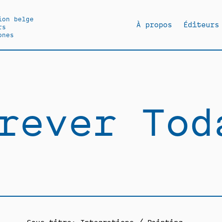
ion belge
À propos
Éditeurs
rs
ones
rever Tod
Sous-titre: Integrations / Painting