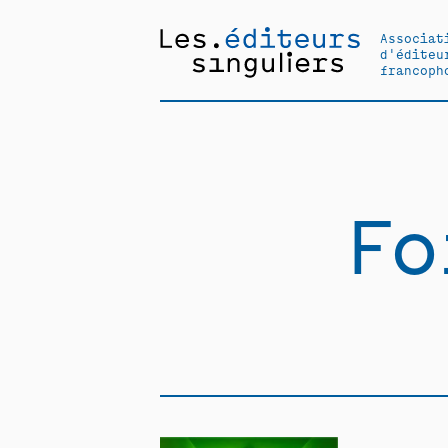
Associat
d'éditeu
francoph
Fo