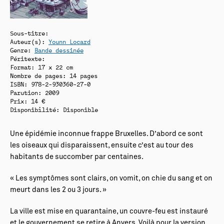
Sous-titre:
Auteur(s):
Younn Locard
Genre:
Bande dessinée
Péritexte:
Format: 17 x 22 cm
Nombre de pages: 14 pages
ISBN: 978-2-930360-27-0
Parution: 2009
Prix: 14 €
Disponibilité:
Disponible
Une épidémie inconnue frappe Bruxelles. D’abord ce sont
les oiseaux qui disparaissent, ensuite c’est au tour des
habitants de succomber par centaines.
« Les symptômes sont clairs, on vomit, on chie du sang et on
meurt dans les 2 ou 3 jours. »
La ville est mise en quarantaine, un couvre-feu est instauré
et le gouvernement se retire à Anvers. Voilà pour la version