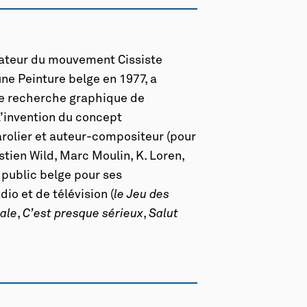
réateur du mouvement Cissiste
une Peinture belge en 1977, a
de recherche graphique de
 l’invention du concept
arolier et auteur-compositeur (pour
tien Wild, Marc Moulin, K. Loren,
 public belge pour ses
io et de télévision (
le Jeu des
nale
,
C’est presque sérieux
,
Salut