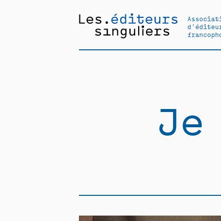
Associat
d'éditeu
francoph
Je