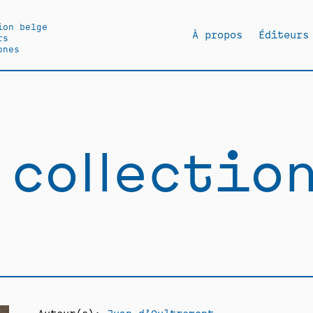
ion belge
À propos
Éditeurs
rs
ones
 collectio
Auteur(s):
Juan d’Oultremont