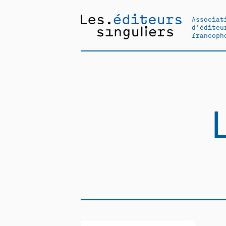
Associat
d'éditeu
francoph