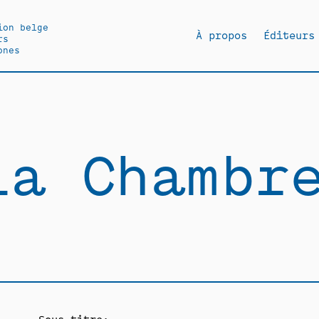
ion belge
À propos
Éditeurs
rs
ones
La Chambr
Sous-titre: