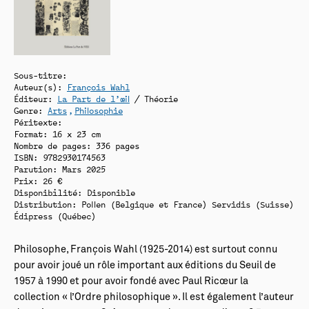
Sous-titre:
Auteur(s):
François Wahl
Éditeur:
La Part de l’oeil
/ Théorie
Genre:
Arts
Philosophie
Péritexte:
Format: 16 x 23 cm
Nombre de pages: 336 pages
ISBN: 9782930174563
Parution: Mars 2025
Prix: 26 €
Disponibilité:
Disponible
Distribution: Pollen (Belgique et France) Servidis (Suisse)
Édipress (Québec)
Philosophe, François Wahl (1925-2014) est surtout connu
pour avoir joué un rôle important aux éditions du Seuil de
1957 à 1990 et pour avoir fondé avec Paul Ricœur la
collection « l’Ordre philosophique ». Il est également l’auteur