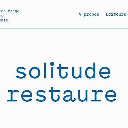
ion belge
À propos
Éditeurs
rs
ones
 solitude 
restaure