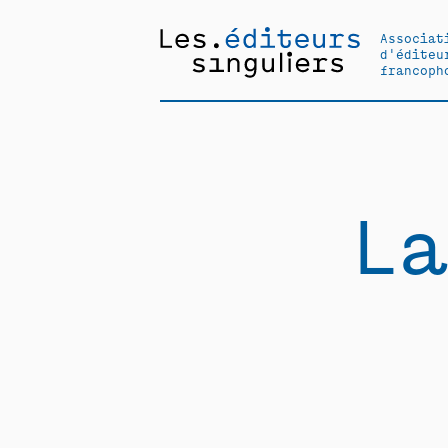
Associat
d'éditeu
francoph
La