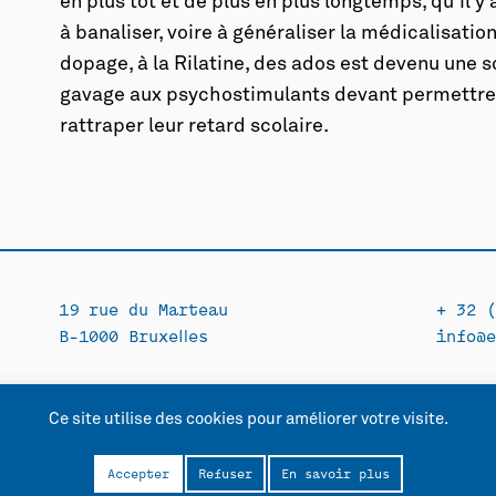
en plus tôt et de plus en plus longtemps, qu’il 
à banaliser, voire à généraliser la médicalisat
dopage, à la Rilatine, des ados est devenu une s
gavage aux psychostimulants devant permettre 
rattraper leur retard scolaire.
19 rue du Marteau
+ 32 (
B-1000 Bruxelles
info@e
Ce site utilise des cookies pour améliorer votre visite.
lité
Accepter
Refuser
En savoir plus