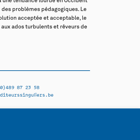
y a une tendance lourde en Occident
ion des problèmes pédagogiques. Le
olution acceptée et acceptable, le
aux ados turbulents et rêveurs de
0)489 87 23 58
diteurssinguliers.be
Facebook →
Instagram →