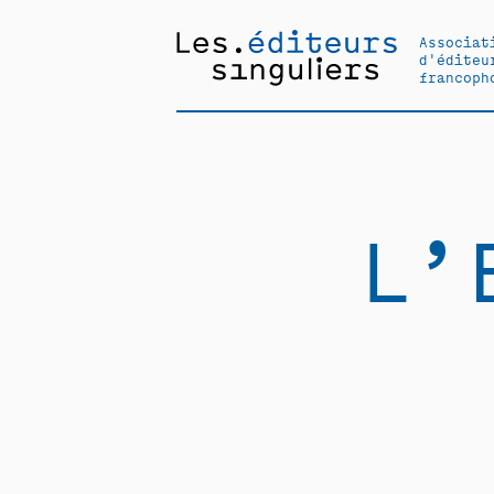
Associat
d'éditeu
francoph
L’