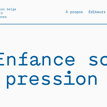
ion belge
À propos
Éditeurs
rs
ones
Enfance s
pression