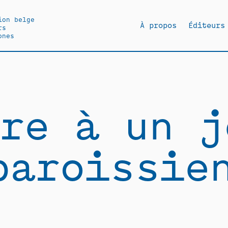
ion belge
À propos
Éditeurs
rs
ones
re à un j
paroissie