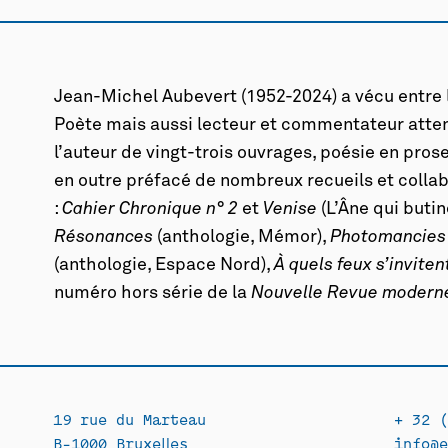
Jean-Michel Aubevert (1952-2024) a vécu entre l
Poète mais aussi lecteur et commentateur attent
l’auteur de vingt-trois ouvrages, poésie en prose, 
en outre préfacé de nombreux recueils et collab
:
Cahier Chronique n° 2
et
Venise
(L’Âne qui butin
Résonances
(anthologie, Mémor),
Photomancies
(anthologie, Espace Nord),
À quels feux s’inviten
numéro hors série de la
Nouvelle Revue moder
19 rue du Marteau
+ 32 (
B-1000 Bruxelles
info@e