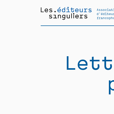
Associat
d'éditeu
francoph
Lett