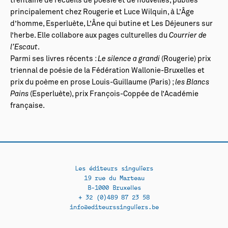
trentaine de recueils de poésie et de nouvelles, publiés
principalement chez Rougerie et Luce Wilquin, à L’Âge
d’homme, Esperluète, L’Âne qui butine et Les Déjeuners sur
l’herbe. Elle collabore aux pages culturelles du
Courrier de
l’Escaut
.
Parmi ses livres récents :
Le silence a grandi
(Rougerie) prix
triennal de poésie de la Fédération Wallonie-Bruxelles et
prix du poème en prose Louis-Guillaume (Paris) ;
les Blancs
Pains
(Esperluète), prix François-Coppée de l’Académie
française.
Les éditeurs singuliers
19 rue du Marteau
B-1000 Bruxelles
+ 32 (0)489 87 23 58
info@editeurssinguliers.be