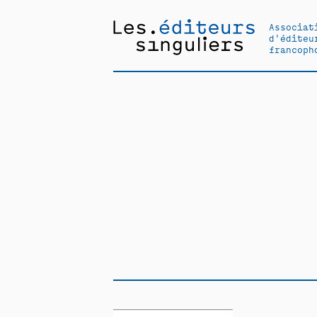
Associat
d'éditeu
francoph