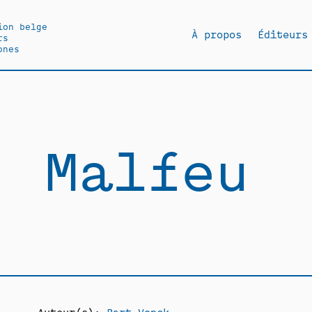
ion belge
À propos
Éditeurs
rs
ones
Malfeu
Auteur(s):
Bart Vonck