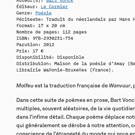
Éditeur:
Le Cormier
Genre:
Poésie
Péritexte: Traduit du néerlandais par Hans H
Format: 17 x 20 cm
Nombre de pages: 112 pages
ISBN: 978-2930231-754
Parution: 2012
Prix: 17 €
Disponibilité:
Disponible
Distribution: Maison de la poésie d’Amay (B
Librairie Wallonie-Bruxelles (France).
Malfeu
est la traduction française de
Wanvuur
,
Dans cette suite de poèmes en prose, Bart Von
multiples, souvent aléatoires, de la vie quotidie
dans l’infime détail. Chaque poème déplace notr
qui généralement se dérobe à notre attention, 
conscience de l’étrangeté du monde qui nous ento