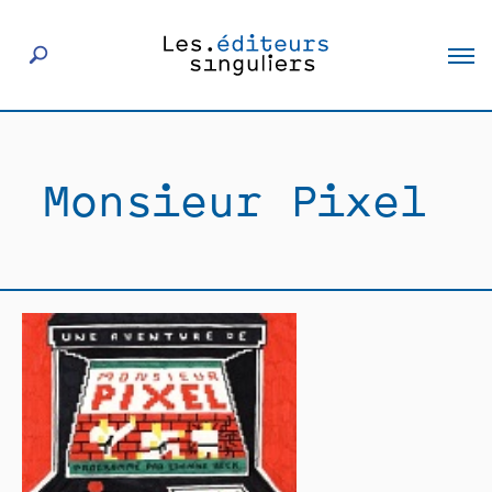
À propos
Monsieur Pixel
Éditeurs
Livres
Actualités
Rencontres