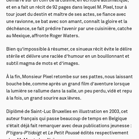
démarré sur un coin de la cuisine, en écriture automatique,
et en a fait un récit de 92 pages dans lequel M. Pixel, tour à
tour jouet du destin et maître de ses actes, se fiance avec
une ravionne, se bat avec son amant, connaît la gloire et la
déchéance, se fait prédire l’avenir par une cuisinière, catche
au Mexique, affronte Roger Waters.
Bien qu’impossible à résumer, ce sinueux récit évite le délire
stérile et délivre une raclée d’humour en un bouillonnant et
subtil magma de mots et d’images.
À la fin, Monsieur Pixel retombe sur ses pattes, nous laissant
bouche bée, comme après un grand film d’aventure lorsque
la lumière se rallume dans la salle, un peu perdu, vidé et repu
à la fois, un grand sourire aux lèvres.
Diplômé de Saint-Luc Bruxelles en illustration en 2003, cet
auteur français qui passe beaucoup de temps en Belgique
s’était déjà fait remarquer avec deux publications jeunesse :
P’tigars-P’tidoigt
et
Le Petit Poussé
édités respectivement