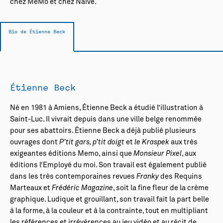
chez MeMo et chez Naïve.
Bio de Étienne Beck
Étienne Beck
Né en 1981 à Amiens, Étienne Beck a étudié l’illustration à
Saint-Luc. Il vivrait depuis dans une ville belge renommée
pour ses abattoirs. Étienne Beck a déjà publié plusieurs
ouvrages dont
P’tit gars, p’tit doigt
et
le Kraspek
aux très
exigeantes éditions Memo, ainsi que
Monsieur Pixel
, aux
éditions l’Employé du moi. Son travail est également publié
dans les très contemporaines revues
Franky
des Requins
Marteaux et
Frédéric Magazine
, soit la fine fleur de la crème
graphique. Ludique et grouillant, son travail fait la part belle
à la forme, à la couleur et à la contrainte, tout en multipliant
les références et irrévérences au jeu vidéo et au récit de