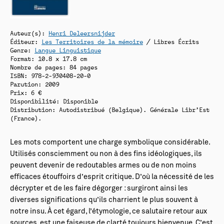
Auteur(s):
Henri Deleersnijder
Éditeur:
Les Territoires de la mémoire
/ Libres Écrits
Genre:
Langue Linguistique
Format: 10.8 x 17.8 cm
Nombre de pages: 84 pages
ISBN: 978-2-930408-20-0
Parution: 2009
Prix: 6 €
Disponibilité:
Disponible
Distribution: Autodistribué (Belgique). Générale Libr’Est
(France).
Les mots comportent une charge symbolique considérable.
Utilisés consciemment ou non à des fins idéologiques, ils
peuvent devenir de redoutables armes ou de non moins
efficaces étouffoirs d’esprit critique. D’où la nécessité de les
décrypter et de les faire dégorger : surgiront ainsi les
diverses significations qu’ils charrient le plus souvent à
notre insu. À cet égard, l’étymologie, ce salutaire retour aux
sources, est une faiseuse de clarté toujours bienvenue. C’est