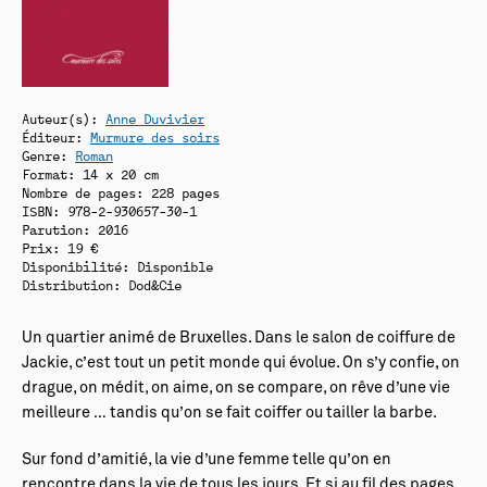
Auteur(s):
Anne Duvivier
Éditeur:
Murmure des soirs
Genre:
Roman
Format: 14 x 20 cm
Nombre de pages: 228 pages
ISBN: 978-2-930657-30-1
Parution: 2016
Prix: 19 €
Disponibilité:
Disponible
Distribution: Dod&Cie
Un quartier animé de Bruxelles. Dans le salon de coiffure de
Jackie, c’est tout un petit monde qui évolue. On s’y confie, on
drague, on médit, on aime, on se compare, on rêve d’une vie
meilleure … tandis qu’on se fait coiffer ou tailler la barbe.
Sur fond d’amitié, la vie d’une femme telle qu’on en
rencontre dans la vie de tous les jours. Et si au fil des pages