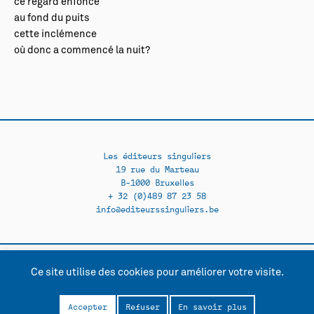
ce regard enfoncé
au fond du puits
cette inclémence
où donc a commencé la nuit?
Les éditeurs singuliers
19 rue du Marteau
B-1000 Bruxelles
+ 32 (0)489 87 23 58
info@editeurssinguliers.be
Ce site utilise des cookies pour améliorer votre visite.
Facebook →
Instagram →
Contact
Politique de confidentialité
Accepter
Refuser
En savoir plus