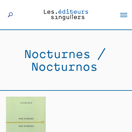
À propos
Nocturnes /
Éditeurs
Nocturnos
Livres
Actualités
Rencontres