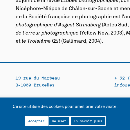
adjoint de la revue
Études photo­graphiques
, co
Nicéphore-Niépce de Châlon-sur-Saone et memb
de la Société française de photographie est l’a
photographique d’August Strindberg
(Actes Sud,
de l’erreur photographique
(Yellow Now, 2003),
M
et
le Troisième Œil
(Gallimard, 2004).
19 rue du Marteau
+ 32 (
B-1000 Bruxelles
info@e
Ce site utilise des cookies pour améliorer votre visite.
lité
Accepter
Refuser
En savoir plus