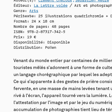
Éditeur:
La Lettre volée
/ Art et photograp
Genre:
Arts
Péritexte: 25 illustrations quadrichromie + 
Format: 24 x 18 cm
Nombre de pages: 48 pages
ISBN: 978-2-87317-342-5
Prix: 19 €
Disponibilité:
Disponible
Distribution: Pollen
Venant du monde entier par centaines de milliers
touristes mêlés s’adonnent à une forme de cul
un langage chorégraphique par lequel les adepte
Ce qui s’apparente à des gestes de prière consis
fervente, en une masse de mains levées tenant 
rivé à l’écran, l’appareil tourné vers la lumière. L
l’attestation par l’image et par le jeu du numéri
accumulation de photographies tient lieu de tém