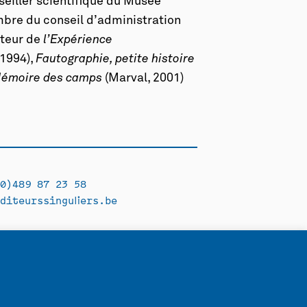
nseiller scientifique du Musée
re du conseil d’administration
uteur de
l’Expérience
 1994),
Fautographie, petite histoire
émoire des camps
(Marval, 2001)
0)489 87 23 58
diteurssinguliers.be
Facebook →
Instagram →