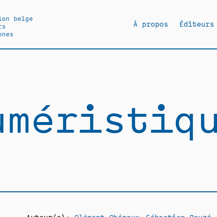
ion belge
À propos
Éditeurs
rs
ones
uméristiq
Auteur(s):
Clément Chéroux
Sébastien Reuzé