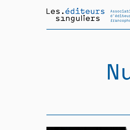
Associat
d'éditeu
francoph
N